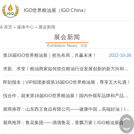
IGO世界粮油展（IGO China）
&
首页
»
媒体中心
»
展会新闻
展会新闻
Exhibition News
029
第16届IGO世界粮油展｜抢先布局，共赢未来！
2022-10-26
求新、求变！粮油商家如何抓住粮油行业发展创新的新方向和新机遇丨IGO粮油展会
2022-10-25
即刻报名｜VIP组团参观第16届IGO世界粮油展，尊享五大礼遇！
2022-10-24
找合作，就来第16届IGO世界粮油展！国内外领军品牌和产品集中亮相
2022-10-23
展商推荐：山东西王食品有限公司——健康中国，高端好油丨IGO粮油展会
︽
2022-10-20
展商推荐：鲁花集团——滴滴鲁花，香飘万家丨IGO粮油展会
︾