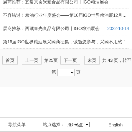
2022-10-18
展商推荐：五常京贡米粮食品有限公司丨IGO粮油展会
2022-10-16
不容错过！粮油行业年度盛会——第16届IGO世界粮油展12月即将强势来袭
2022-10-15
展商推荐：西藏春光食品有限公司丨IGO粮油展会
2022-10-14
第16届IGO世界粮油展采购商征集，诚邀您参与，采购不用愁！
2022-10-13
首页
上一页
第29页
下一页
末页
共
43
页，转至
第
页
导航菜单
站点选择：
English