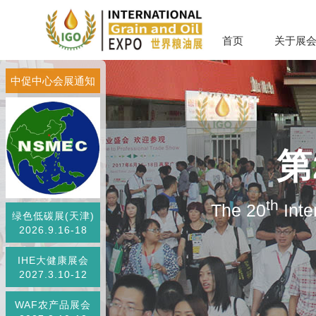
首页
关于展
中促中心会展通知
第
th
The 20
Inte
绿色低碳展(天津)
2026.9.16-18
IHE大健康展会
2027.3.10-12
WAF农产品展会