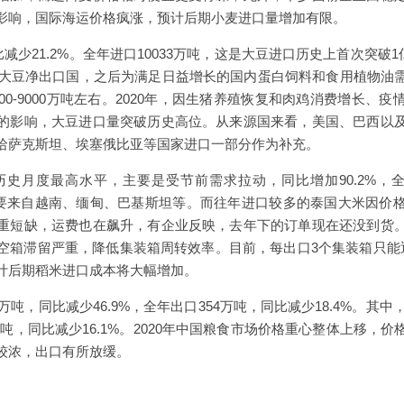
影响，国际海运价格疯涨，预计后期小麦进口量增加有限。
比减少21.2%。全年进口10033万吨，这是大豆进口历史上首次突破1
国是大豆净出口国，之后为满足日益增长的国内蛋白饲料和食用植物油
00-9000万吨左右。2020年，因生猪养殖恢复和肉鸡消费增长、
的影响，大豆进口量突破历史高位。从来源国来看，美国、巴西以
哈萨克斯坦、埃塞俄比亚等国家进口一部分作为补充。
为历史月度最高水平，主要是受节前需求拉动，同比增加90.2%，全
，主要来自越南、缅甸、巴基斯坦等。而往年进口较多的泰国大米因价
重短缺，运费也在飙升，有企业反映，去年下的订单现在还没到货
空箱滞留严重，降低集装箱周转效率。目前，每出口3个集装箱只能
计后期稻米进口成本将大幅增加。
万吨，同比减少46.9%，全年出口354万吨，同比减少18.4%。其中
0万吨，同比减少16.1%。2020年中国粮食市场价格重心整体上移
较浓，出口有所放缓。