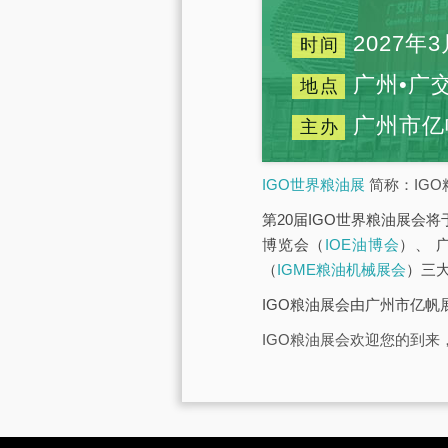
2027年3
时间
广州•广
地点
广州市亿
主办
IGO世界粮油展
简称：IGO
第20届IGO世界粮油展会将
博览会（
IOE油博会
）、 
（
IGME粮油机械展会
）三
IGO粮油展会由广州市亿
IGO粮油展会欢迎您的到来，