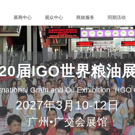
会
展商中心
观众中心
商旅服务
同期活动
20届IGO世界粮油
rnational Grain and Oil Exhibition（IG
2027年3月10-12日
广州•广交会展馆