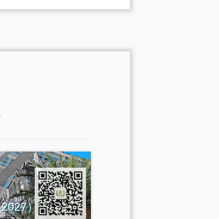
。
na 2027）