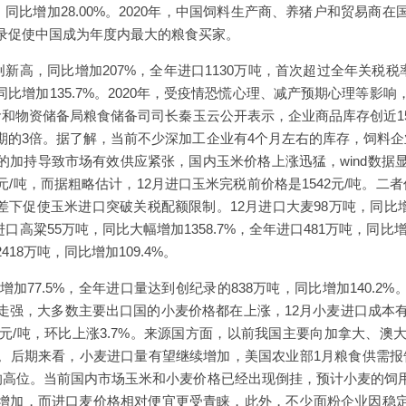
高，同比增加28.00%。2020年，中国饲料生产商、养猪户和贸易商
录促使中国成为年度内最大的粮食买家。
创新高，同比增加207%，全年进口1130万吨，首次超过全年关税税率
同比增加135.7%。2020年，受疫情恐慌心理、减产预期心理等影
食和物资储备局粮食储备司司长秦玉云公开表示，企业商品库存创近1
期的3倍。据了解，当前不少深加工企业有4个月左右的库存，饲料企
的加持导致市场有效供应紧张，国内玉米价格上涨迅猛，wind数据显
0元/吨，而据粗略估计，12月进口玉米完税前价格是1542元/吨。二者价
差下促使玉米进口突破关税配额限制。12月进口大麦98万吨，同比增加
月进口高粱55万吨，同比大幅增加1358.7%，全年进口481万吨，同比增
18万吨，同比增加109.4%。
增加77.5%，全年进口量达到创纪录的838万吨，同比增加140.
走强，大多数主要出口国的小麦价格都在上涨，12月小麦进口成本有
8元/吨，环比上涨3.7%。来源国方面，以前我国主要向加拿大、澳大
后期来看，小麦进口量有望继续增加，美国农业部1月粮食供需报告显
吨的高位。当前国内市场玉米和小麦价格已经出现倒挂，预计小麦的饲
增加，而进口麦价格相对便宜更受青睐，此外，不少面粉企业因稳