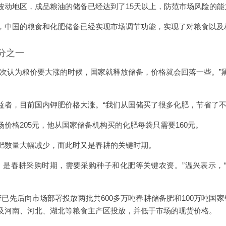
波动地区，成品粮油的储备已经达到了15天以上，防范市场风险的能
，中国的粮食和化肥储备已经实现市场调节功能，实现了对粮食以及
分之一
每次认为粮价要大涨的时候，国家就释放储备，价格就会回落一些。”
益者，目前国内钾肥价格大涨。“我们从国储买了很多化肥，节省了不
价格205元，他从国家储备机构买的化肥每袋只需要160元。
肥数量大幅减少，而此时又是春耕的关键时期。
旬，是春耕采购时期，需要采购种子和化肥等关键农资。”温兴表示，
已先后向市场部署投放两批共600多万吨春耕储备肥和100万吨国
及河南、河北、湖北等粮食主产区投放，并低于市场的现货价格。