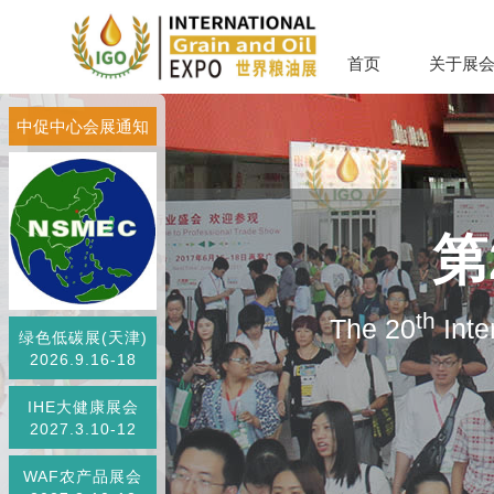
首页
关于展
中促中心会展通知
第
th
The 20
Inte
绿色低碳展(天津)
2026.9.16-18
IHE大健康展会
2027.3.10-12
WAF农产品展会