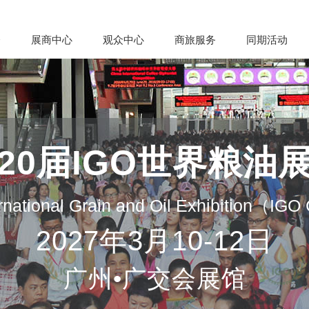
会
展商中心
观众中心
商旅服务
同期活动
20届IGO世界粮油
rnational Grain and Oil Exhibition（IG
2027年3月10-12日
广州•广交会展馆