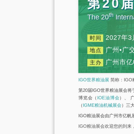
第20
th
The 20
Intern
2027年3
时间
广州•广
地点
广州市亿
主办
IGO世界粮油展
简称：IGO
第20届IGO世界粮油展会将
博览会（
IOE油博会
）、 
（
IGME粮油机械展会
）三
IGO粮油展会由广州市亿
IGO粮油展会欢迎您的到来，