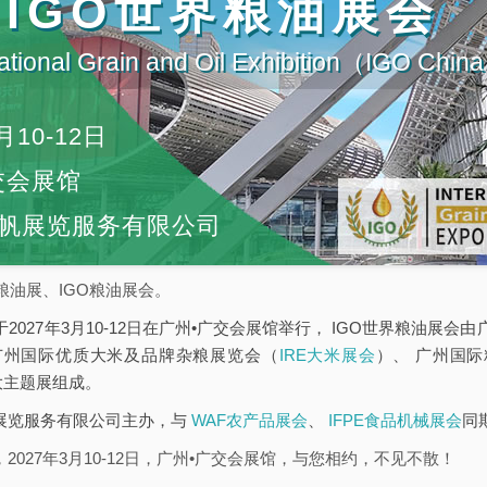
届IGO世界粮油展会
ational Grain and Oil Exhibition（IGO Chi
月10-12日
交会展馆
帆展览服务有限公司
粮油展、IGO粮油展会。
于2027年3月10-12日在广州•广交会展馆举行， IGO世界粮油展
广州国际优质大米及品牌杂粮展览会（
IRE大米展会
）、 广州国
大主题展组成。
帆展览服务有限公司主办，与
WAF农产品展会
、
IFPE食品机械展会
同
2027年3月10-12日，广州•广交会展馆，与您相约，不见不散！