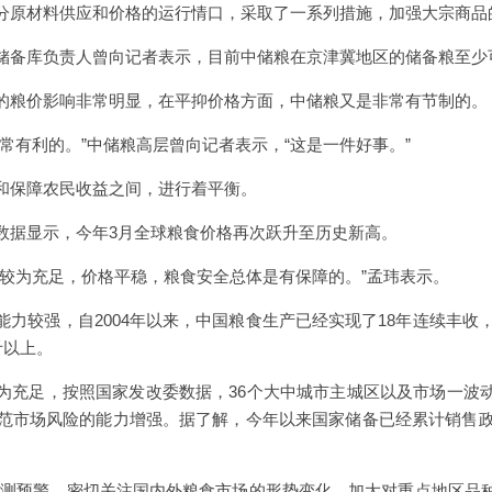
分原材料供应和价格的运行情口，采取了一系列措施，加强大宗商品
储备库负责人曾向记者表示，目前中储粮在京津冀地区的储备粮至少
的粮价影响非常明显，在平抑价格方面，中储粮又是非常有节制的。
常有利的。”中储粮高层曾向记者表示，“这是一件好事。”
和保障农民收益之间，进行着平衡。
数据显示，今年3月全球粮食价格再次跃升至历史新高。
应较为充足，价格平稳，粮食安全总体是有保障的。”孟玮表示。
力较强，自2004年以来，中国粮食生产已经实现了18年连续丰收，
斤以上。
为充足，按照国家发改委数据，36个大中城市主城区以及市场一波
防范市场风险的能力增强。据了解，今年以来国家储备已经累计销售政策
监测预警，密切关注国内外粮食市场的形势变化，加大对重点地区品