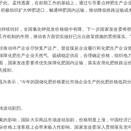
于此。孟玮透露，在前期工作的基础上，通过引导重点钾肥生产企
备，积极组织扩大钾肥进口，畅通钾肥国内运输，推动降低铁路运输成
势持续转好，全国氯化钾批发价格稳中有降。下一步国家发改委将
工作机制的作用，推动各方面切实做好已出台政策措施的贯彻落实。
经推动停产企业尽快复产达产。督促煤炭企业履行和化肥生产企业
保障化肥生产企业天然气、硫磺稳定供应，合理确定价格，组织电
面，国家发改委要求优先保障化肥国内运输，落实农用化肥铁路运
先接卸。
温兴表示，“今年的国储化肥价格要比市场企业生产的化肥价格低四分
价格波动剧烈。
素的影响，国际大宗商品市场波动加剧，价格明显上涨，中国经济
际价格上涨客观上会带来输入性影响。国家发改委深入贯彻落实党