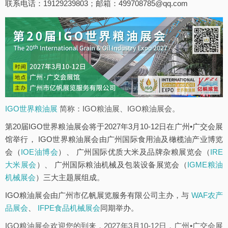
联系电话：19129239803；邮箱：499708785@qq.com
IGO世界粮油展
简称：IGO粮油展、IGO粮油展会。
第20届IGO世界粮油展会将于2027年3月10-12日在广州•广交会展
馆举行， IGO世界粮油展会由广州国际食用油及橄榄油产业博览
会（
IOE油博会
）、 广州国际优质大米及品牌杂粮展览会（
IRE
大米展会
）、 广州国际粮油机械及包装设备展览会（
IGME粮油
机械展会
）三大主题展组成。
IGO粮油展会由广州市亿帆展览服务有限公司主办，与
WAF农产
品展会
、
IFPE食品机械展会
同期举办。
IGO粮油展会欢迎您的到来，2027年3月10-12日，广州•广交会展