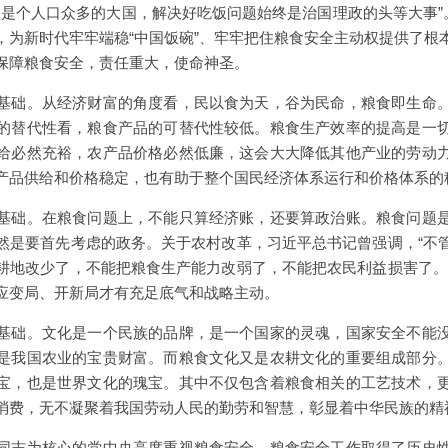
“我国是个人口众多的大国，解决好吃饭问题始终是治国理政的头等大事”
，为新时代牢牢端稳“中国饭碗”、牢牢把住粮食安全主动权提供了根
保障粮食安全，责任重大，使命神圣。
基础。从经济财富的角度看，民以食为天，谷为民命，粮食即生命
的替代性看，粮食产品的可替代性较低。粮食生产效率的提高是一
给必然充裕，农产品价格必然低廉，这会大大降低其他产业的劳动
产品供给和价格稳定，也有助于整个国民经济体系运行和价格体系的
基础。在粮食问题上，不能只算经济账，还要算政治账。粮食问题
然是要首先考虑的政务。关于农村改革，习近平总书记曾强调，“不
耕地改少了，不能把粮食生产能力改弱了，不能把农民利益损害了。
应变局、开新局才有充足底气和战略主动。
基础。文化是一个民族的品牌，是一个国家的灵魂，国家安全不能
是我国农业的宝贵财富。而粮食文化又是农耕文化的重要组成部分
宝，也是世界文化的瑰宝。其中不仅包含着粮食相关的工艺技术，
消费，无不凝聚着我国劳动人民的勤劳和智慧，彰显着中华民族的精
同志为核心的党中央高度重视粮食安全，粮食安全工作取得了历史