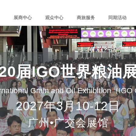
会
展商中心
观众中心
商旅服务
同期活动
20届IGO世界粮油
rnational Grain and Oil Exhibition（IG
2027年3月10-12日
广州•广交会展馆