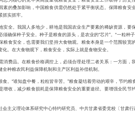
因素的叠加影响，中国粮食供需仍然处于紧平衡状态。保障粮食安
紧抓实抓牢。
地安全。我国人多地少，耕地是我国农业生产要素的稀缺资源，要
必须确保种子安全。种子是粮食的源头，是农业的“芯片”。“一粒种子
保粮食安全，也需要我们坚持大食物观。粮食本身是一个范围较宽
变化。在大食物观下，粮食安全，实际上就是食物安全。
需消费品。在粮食价格调控上，必须合理处理二者关系：一方面，
健全种粮农民利益保障机制和主产区利益补偿机制。
粮食。“谁知盘中餐，粒粒皆辛苦。”粮食凝结着劳动的艰辛，节约粮
是增收，减少粮食损耗是保障粮食安全的重要途径。要增强全民节
社会主义理论体系研究中心特约研究员、中共甘肃省委党校〔甘肃行