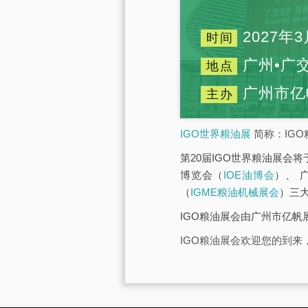
2027年3
时间
广州•广
地点
广州市亿
主办
IGO世界粮油展
简称：IGO
第20届IGO世界粮油展会将
博览会（
IOE油博会
）、 
（
IGME粮油机械展会
）三
IGO粮油展会由广州市亿
IGO粮油展会欢迎您的到来，