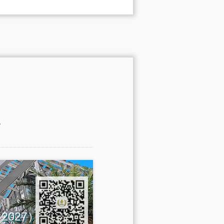
。
na 2027）