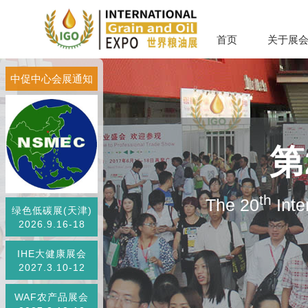
首页
关于展
中促中心会展通知
第
th
The 20
Inte
绿色低碳展(天津)
2026.9.16-18
IHE大健康展会
2027.3.10-12
WAF农产品展会