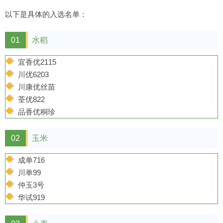
以下是具体的入选名单：
01
水稻
宜香优2115
川优6203
川康优丝苗
荃优822
品香优秱珍
02
玉米
成单716
川单99
仲玉3号
华试919