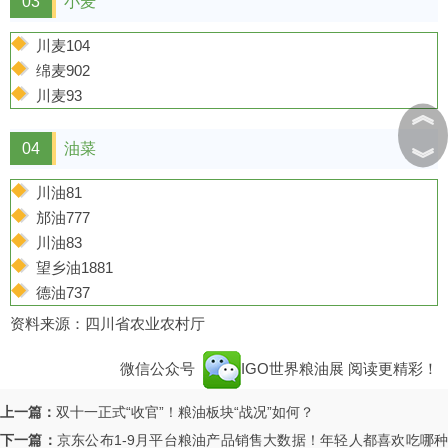
03
小麦
川麦104
绵麦902
川麦93
︽
04
油菜
︾
川油81
邡油777
川油83
望乡油1881
德油737
资料来源：四川省农业农村厅
微信公众号
IGO世界粮油展
阅读更精彩！
上一篇：
双十一正式“收官”！粮油板块“战况”如何？
下一篇：
京东公布1-9月平台粮油产品销售大数据！年轻人都喜欢吃哪