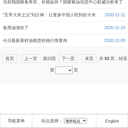
2020-11-13
当前我国粮食库存、价格如何？国家粮油信息中心权威分析来了
2020-11-12
“五常大米之父”刘占林：让更多中国人吃到好大米
2020-11-11
食用油涨价了
2020-11-10
今日最新菜籽油期货价格行情查询
2020-11-09
首页
上一页
第23页
下一页
末页
共
53
页，转至
第
页
导航菜单
站点选择：
English