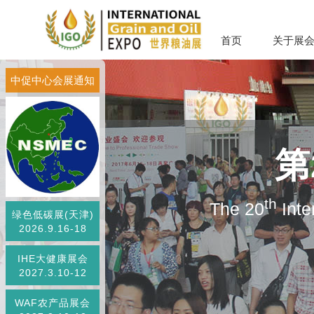
首页
关于展
中促中心会展通知
第
th
The 20
Inte
绿色低碳展(天津)
2026.9.16-18
IHE大健康展会
2027.3.10-12
WAF农产品展会