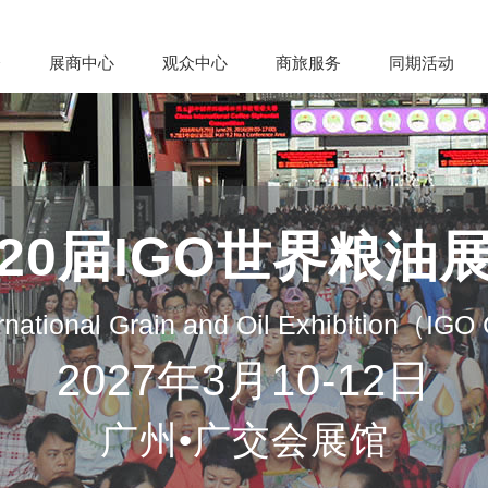
会
展商中心
观众中心
商旅服务
同期活动
20届IGO世界粮油
rnational Grain and Oil Exhibition（IG
2027年3月10-12日
广州•广交会展馆