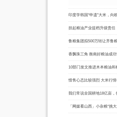
印度学韩国“申遗”大米，
担起粮油产业提档升级责任，
鲁粮集团拟500万转让齐鲁
香飘珠三角 衡南好粮油成功“
10部门发文推进木本粮油
惜售心态比较强烈 大米行
我们常说全国耕地18亿亩
「网媒看山西」小杂粮“挑大