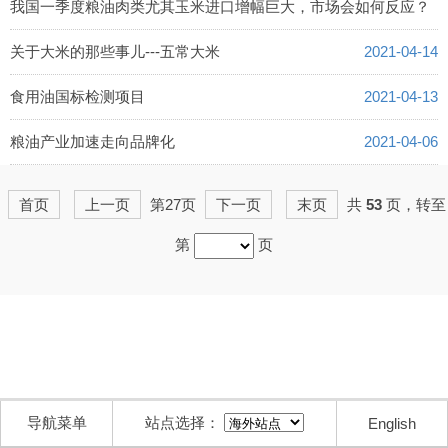
我国一季度粮油肉类尤其玉米进口增幅巨大，市场会如何反应？
2021-04-15
关于大米的那些事儿---五常大米
2021-04-14
食用油国标检测项目
2021-04-13
粮油产业加速走向品牌化
2021-04-06
首页
上一页
第27页
下一页
末页
共
53
页，转至
第
页
导航菜单
站点选择：
English