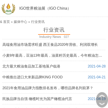
IGO世界粮油展（IGO China）
&
首页
»
媒体中心
»
行业资讯
行业资讯
Industry News
027
高端食用油市场需求旺盛 西王食品2020年营收、利润双增长
2021-04-30
小麦8年最高，豆油13年最高，油菜籽历史最高，今年粮油怎么了？
2021-04-29
北方最大粮油食品加工基地落户临港
2021-04-28
中粮推出进口大米新品牌KING FOOD
2021-04-21
2021年食用油品牌力指数排名发布，哪些品牌名列前茅？
︽
2021-04-20
民族品牌当自强 橄榄时光为国产橄榄油代言
2021-04-19
︾