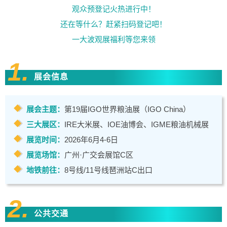
观众预登记火热进行中！
还在等什么？赶紧扫码登记吧！
一大波观展福利等您来领
1.
展会信息
展会主题：
第19届IGO世界粮油展（IGO China）
三大展区：
IRE大米展
、
IOE油博会
、
IGME粮油机械展
展览时间：
2026年6月4-6日
展览场馆：
广州·广交会展馆C区
地铁前往：
8号线/11号线琶洲站C出口
2.
公共交通