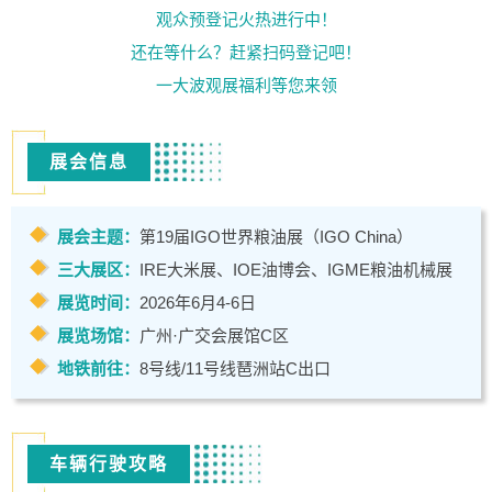
观众预登记火热进行中！
还在等什么？赶紧扫码登记吧！
一大波观展福利等您来领
展会信息
展会主题：
第19届IGO世界粮油展（IGO China）
三大展区：
IRE大米展
、
IOE油博会
、
IGME粮油机械展
展览时间：
2026年6月4-6日
展览场馆：
广州·广交会展馆C区
地铁前往：
8号线/11号线琶洲站C出口
车辆行驶攻略