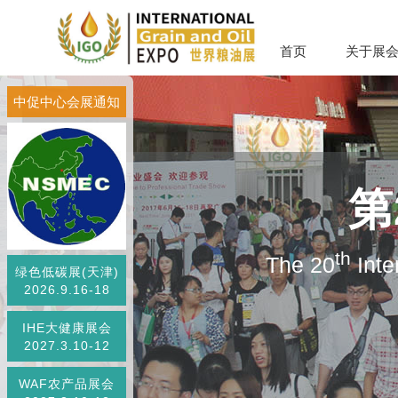
首页
关于展
中促中心会展通知
第
th
The 20
Inte
绿色低碳展(天津)
2026.9.16-18
IHE大健康展会
2027.3.10-12
WAF农产品展会