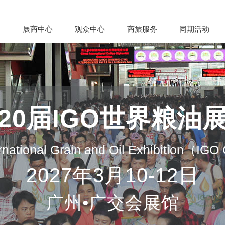
会
展商中心
观众中心
商旅服务
同期活动
20届IGO世界粮油
rnational Grain and Oil Exhibition（IG
2027年3月10-12日
广州•广交会展馆