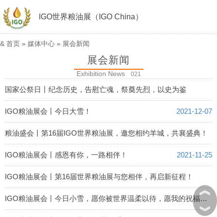
IGO世界粮油展（IGO China）
&
首页
»
媒体中心
»
展会新闻
展会新闻
Exhibition News
021
国家公祭日丨纪念历史，告慰亡魂，祭奠先烈，以史为鉴
2021-12-13
IGO粮油展会丨今日大雪！
2021-12-07
粮油盛会丨第16届IGO世界粮油展，邀您相约羊城，共襄盛典！
2021-12-06
IGO粮油展会丨感恩有你，一路相伴！
2021-11-25
IGO粮油展会丨第16届世界粮油展与您相伴，再启新征程！
︽
2021-11-23
IGO粮油展会丨今日小雪，愿你被世界温柔以待，愿我的祝福陪你踏雪而行
︾