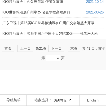
2021-11-22
IGO粮油展会丨久久思亲浓 佳节又重阳
2021-10-14
IGO世界粮油展广州举办 名企争推高端新品
2021-09-26
广东卫视丨第15届IGO世界粮油展在广州广交会馆盛大开幕
2021-09-24
IGO粮油展会丨买遍中国之中国十大好吃米饭——孙老乐大米
2021-09-22
首页
上一页
第21页
下一页
末页
共
43
页，转至
第
页
导航菜单
站点选择：
English