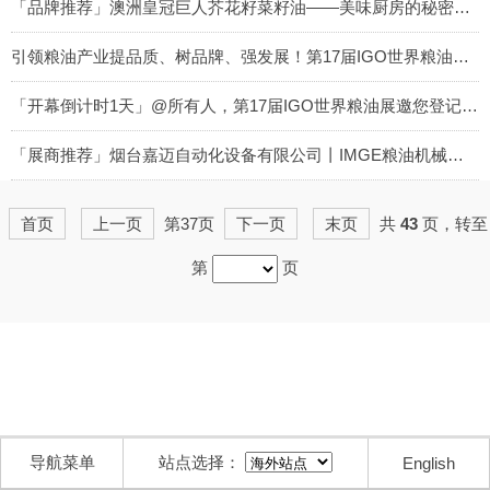
2024-07-12
「品牌推荐」澳洲皇冠巨人芥花籽菜籽油——美味厨房的秘密武器
2024-06-27
引领粮油产业提品质、树品牌、强发展！第17届IGO世界粮油展6月16日圆满落幕丨IGO粮油展会
2024-06-26
「开幕倒计时1天」@所有人，第17届IGO世界粮油展邀您登记！共襄粮油行业年度盛会丨IGO粮油展会
2024-06-13
「展商推荐」烟台嘉迈自动化设备有限公司丨IMGE粮油机械展会
2024-06-01
首页
上一页
第37页
下一页
末页
共
43
页，转至
第
页
导航菜单
站点选择：
English