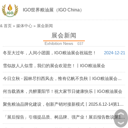
IGO世界粮油展（IGO China）
&
首页
»
媒体中心
»
展会新闻
展会新闻
Exhibition News
037
冬至大过年，人间小团圆，IGO粮油展会祝福您！
2024-12-21
雪似故人人似雪，我们的展会欢迎您！丨IGO粮油展会
2024-12-06
今日立秋 - 园林尽扫西风去，惟有亿帆不负秋丨IGO粮油展会祝您节日健康快乐！
2024-11-07
何当载酒来，共醉重阳节！祝大家节日健康快乐丨IGO粮油展会
2024-10-11
聚焦粮油品牌化建设，创新产销对接新模式丨2025.6.12-14第18届IGO世界粮油展开创粮油全产业链发展新格局
︽
2024-07-26
「展后报告」引领提品质、树品牌、强产业！展后报告数说第17届IGO世界粮油展！丨IGO粮油展会
︾